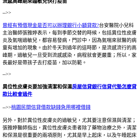
流感高峰期來臨敏兒快打疫苗
-->>
曾經有預借現金是否可以辦理銀行小額貸款?
台安醫院小兒科
主治醫師張雅婷表示，每到季節交替的時候，包括異位性皮膚
炎及氣喘過敏兒，都容易發病，門診中，因為氣喘來就醫的病
童有增加的現象。由於冬天到過年的這時節，是流感流行的高
峰期，過敏兒一旦受到流感感染，病程就會更嚴重；所以，家
長最好是帶孩子去打疫苗，加以防範。
-->>
異位性皮膚炎要加強清潔和保濕
房屋信貸銀行信貸代墊怎麼貸
款比較會過件
-->>
桃園民間信貸借款缺錢急用哪裡借錢
另外，對於異位性皮膚炎的過敏兒，尤其要注意保濕與清潔；
張雅婷醫師指出，異位性皮膚炎患者除了藥物治療之外，清潔
和保濕是很重要的兩項原則，尤其是早上起床，以及午睡起床